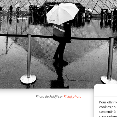
Photo de Phidji sur
Phidji.photo
Pour offrir 
cookies pou
consentir à
comportement