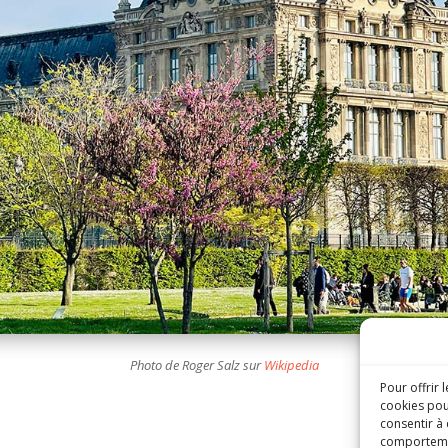
Photo de Roger Salz sur
Wikipedia
Pour offrir 
cookies pou
consentir à
comportement