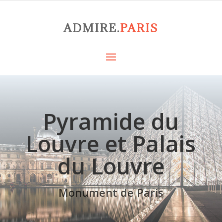
ADMIRE.
PARIS
Pyramide du
Louvre et Palais
du Louvre
Monument de Paris