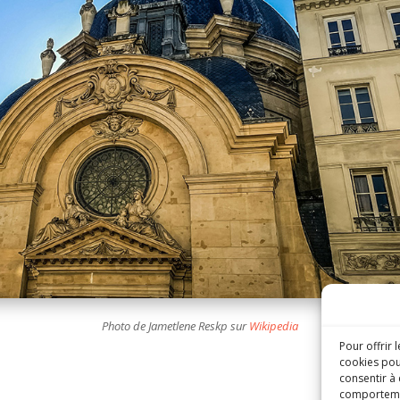
Photo de Jametlene Reskp sur
Wikipedia
Pour offrir 
cookies pou
consentir à
comportement